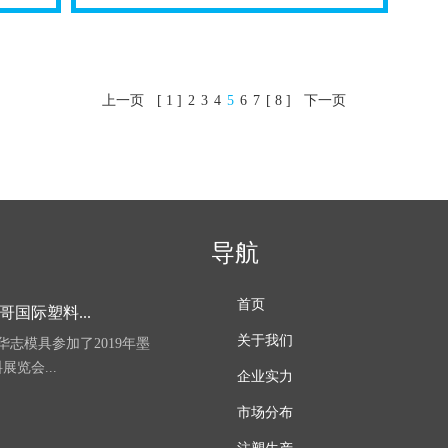
上一页
[ 1 ]
2
3
4
5
6
7
[ 8 ]
下一页
导航
首页
哥国际塑料...
关于我们
，华志模具参加了2019年墨
览会...
企业实力
市场分布